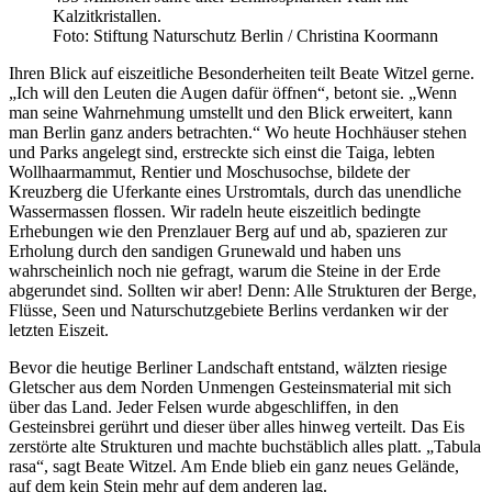
Kalzitkristallen.
Foto: Stiftung Naturschutz Berlin / Christina Koormann
Ihren Blick auf eiszeitliche Besonderheiten teilt Beate Witzel gerne.
„Ich will den Leuten die Augen dafür öffnen“, betont sie. „Wenn
man seine Wahrnehmung umstellt und den Blick erweitert, kann
man Berlin ganz anders betrachten.“ Wo heute Hochhäuser stehen
und Parks angelegt sind, erstreckte sich einst die Taiga, lebten
Wollhaarmammut, Rentier und Moschusochse, bildete der
Kreuzberg die Uferkante eines Urstromtals, durch das unendliche
Wassermassen flossen. Wir radeln heute eiszeitlich bedingte
Erhebungen wie den Prenzlauer Berg auf und ab, spazieren zur
Erholung durch den sandigen Grunewald und haben uns
wahrscheinlich noch nie gefragt, warum die Steine in der Erde
abgerundet sind. Sollten wir aber! Denn: Alle Strukturen der Berge,
Flüsse, Seen und Naturschutzgebiete Berlins verdanken wir der
letzten Eiszeit.
Bevor die heutige Berliner Landschaft entstand, wälzten riesige
Gletscher aus dem Norden Unmengen Gesteinsmaterial mit sich
über das Land. Jeder Felsen wurde abgeschliffen, in den
Gesteinsbrei gerührt und dieser über alles hinweg verteilt. Das Eis
zerstörte alte Strukturen und machte buchstäblich alles platt. „Tabula
rasa“, sagt Beate Witzel. Am Ende blieb ein ganz neues Gelände,
auf dem kein Stein mehr auf dem anderen lag.