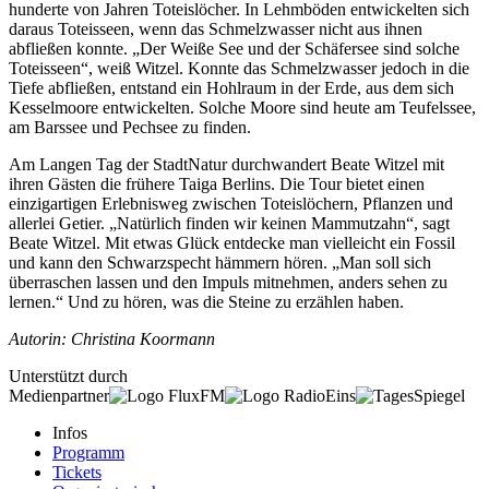
hunderte von Jahren Toteislöcher. In Lehmböden entwickelten sich
daraus Toteisseen, wenn das Schmelzwasser nicht aus ihnen
abfließen konnte. „Der Weiße See und der Schäfersee sind solche
Toteisseen“, weiß Witzel. Konnte das Schmelzwasser jedoch in die
Tiefe abfließen, entstand ein Hohlraum in der Erde, aus dem sich
Kesselmoore entwickelten. Solche Moore sind heute am Teufelssee,
am Barssee und Pechsee zu finden.
Am Langen Tag der StadtNatur durchwandert Beate Witzel mit
ihren Gästen die frühere Taiga Berlins. Die Tour bietet einen
einzigartigen Erlebnisweg zwischen Toteislöchern, Pflanzen und
allerlei Getier. „Natürlich finden wir keinen Mammutzahn“, sagt
Beate Witzel. Mit etwas Glück entdecke man vielleicht ein Fossil
und kann den Schwarzspecht hämmern hören. „Man soll sich
überraschen lassen und den Impuls mitnehmen, anders sehen zu
lernen.“ Und zu hören, was die Steine zu erzählen haben.
Autorin: Christina Koormann
Unterstützt durch
Medienpartner
Infos
Programm
Tickets