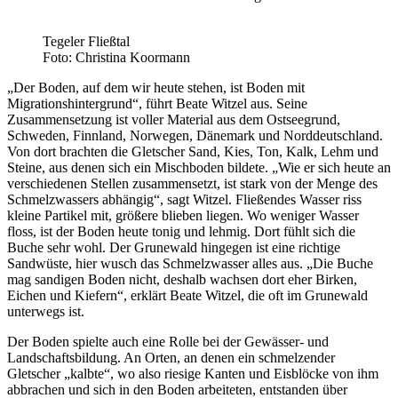
Tegeler Fließtal
Foto: Christina Koormann
„Der Boden, auf dem wir heute stehen, ist Boden mit
Migrationshintergrund“, führt Beate Witzel aus. Seine
Zusammensetzung ist voller Material aus dem Ostseegrund,
Schweden, Finnland, Norwegen, Dänemark und Norddeutschland.
Von dort brachten die Gletscher Sand, Kies, Ton, Kalk, Lehm und
Steine, aus denen sich ein Mischboden bildete. „Wie er sich heute an
verschiedenen Stellen zusammensetzt, ist stark von der Menge des
Schmelzwassers abhängig“, sagt Witzel. Fließendes Wasser riss
kleine Partikel mit, größere blieben liegen. Wo weniger Wasser
floss, ist der Boden heute tonig und lehmig. Dort fühlt sich die
Buche sehr wohl. Der Grunewald hingegen ist eine richtige
Sandwüste, hier wusch das Schmelzwasser alles aus. „Die Buche
mag sandigen Boden nicht, deshalb wachsen dort eher Birken,
Eichen und Kiefern“, erklärt Beate Witzel, die oft im Grunewald
unterwegs ist.
Der Boden spielte auch eine Rolle bei der Gewässer- und
Landschaftsbildung. An Orten, an denen ein schmelzender
Gletscher „kalbte“, wo also riesige Kanten und Eisblöcke von ihm
abbrachen und sich in den Boden arbeiteten, entstanden über