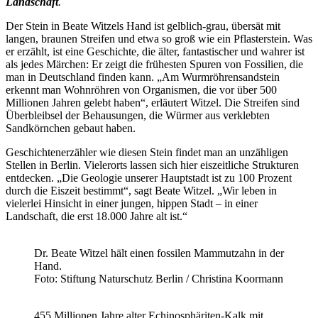
Landschaft
.
Der Stein in Beate Witzels Hand ist gelblich-grau, übersät mit
langen, braunen Streifen und etwa so groß wie ein Pflasterstein. Was
er erzählt, ist eine Geschichte, die älter, fantastischer und wahrer ist
als jedes Märchen: Er zeigt die frühesten Spuren von Fossilien, die
man in Deutschland finden kann. „Am Wurmröhrensandstein
erkennt man Wohnröhren von Organismen, die vor über 500
Millionen Jahren gelebt haben“, erläutert Witzel. Die Streifen sind
Überbleibsel der Behausungen, die Würmer aus verklebten
Sandkörnchen gebaut haben.
Geschichtenerzähler wie diesen Stein findet man an unzähligen
Stellen in Berlin. Vielerorts lassen sich hier eiszeitliche Strukturen
entdecken. „Die Geologie unserer Hauptstadt ist zu 100 Prozent
durch die Eiszeit bestimmt“, sagt Beate Witzel. „Wir leben in
vielerlei Hinsicht in einer jungen, hippen Stadt – in einer
Landschaft, die erst 18.000 Jahre alt ist.“
Dr. Beate Witzel hält einen fossilen Mammutzahn in der
Hand.
Foto: Stiftung Naturschutz Berlin / Christina Koormann
455 Millionen Jahre alter Echinosphäriten-Kalk mit