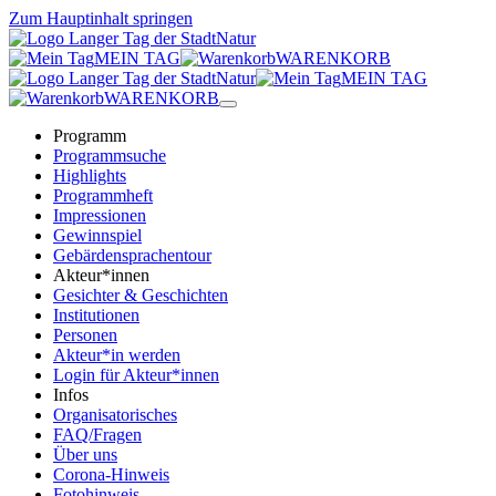
Zum Hauptinhalt springen
MEIN TAG
WARENKORB
MEIN TAG
WARENKORB
Programm
Programmsuche
Highlights
Programmheft
Impressionen
Gewinnspiel
Gebärdensprachentour
Akteur*innen
Gesichter & Geschichten
Institutionen
Personen
Akteur*in werden
Login für Akteur*innen
Infos
Organisatorisches
FAQ/Fragen
Über uns
Corona-Hinweis
Fotohinweis