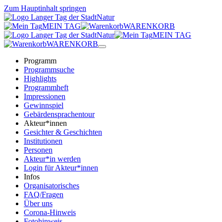
Zum Hauptinhalt springen
MEIN TAG
WARENKORB
MEIN TAG
WARENKORB
Programm
Programmsuche
Highlights
Programmheft
Impressionen
Gewinnspiel
Gebärdensprachentour
Akteur*innen
Gesichter & Geschichten
Institutionen
Personen
Akteur*in werden
Login für Akteur*innen
Infos
Organisatorisches
FAQ/Fragen
Über uns
Corona-Hinweis
Fotohinweis