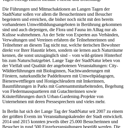
Die Führungen und Mitmachaktionen an Langen Tagen der
StadtNatur sollen vor allem die Besucherinnen und Besucher
begeistern und erreichen, die bisher noch nicht mit den bereits
vorhandenen Umweltbildungsangeboten in Berührung gekommen
sind und auch diejenigen, die Flora und Fauna im Alltag nur als
Kulisse wahrnehmen. An der Seite von Experten aus Verbänden,
Verwaltungen und Vereinen erfahren die Teilnehmerinnen und
Teilnehmer an diesem Tag nicht nur, welche tierischen Bewohner
direkt vor Ihrer Haustür leben, sondern sie lernen auch Naturräume
kennen, die sonst unzugänglich sind – vom wild-grünen Hinterhof
bis zum Naturschutzgebiet. Lange Tage der StadtNatur leben von
der Vielfalt und Qualität der angebotenen Veranstaltungen: City-
Wildtierführungen mit Biologinnen, Nachtwanderungen mit
Förstern, naturkundliche Paddeltouren mit Umweltpädagogen,
Bienenwettfliegen und Honigschleudern mit Imkerinnen,
Baumführungen in Parks mit Gartenamtsmitarbeitenden, Begehung
von Fledermausquartieren mit Gutachterinnen sowie
Kräuterführungen durch Urban-Gardening-Projekte von
Unternehmen mit deren Pressesprechern und vieles mehr.
In Berlin hat sich der Lange Tag der StadtNatur seit 2007 zu einem
der größten Events im Veranstaltungskalender der Stadt entwickelt.
2014 und 2015 konnten jeweils über 25.000 Besucherinnen und
Besucher in rund 500 Einzelveranstaltungen begrüßt werden. Die