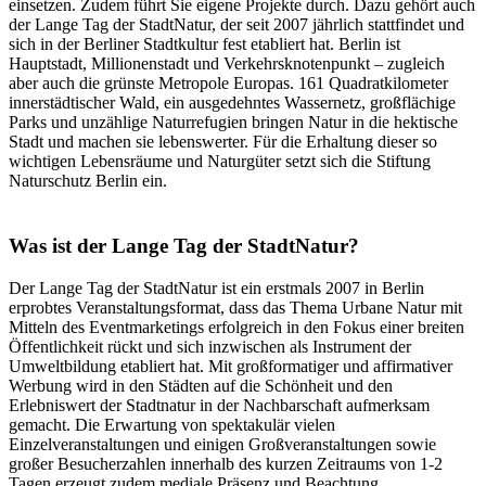
einsetzen. Zudem führt Sie eigene Projekte durch. Dazu gehört auch
der Lange Tag der StadtNatur, der seit 2007 jährlich stattfindet und
sich in der Berliner Stadtkultur fest etabliert hat. Berlin ist
Hauptstadt, Millionenstadt und Verkehrsknotenpunkt – zugleich
aber auch die grünste Metropole Europas. 161 Quadratkilometer
innerstädtischer Wald, ein ausgedehntes Wassernetz, großflächige
Parks und unzählige Naturrefugien bringen Natur in die hektische
Stadt und machen sie lebenswerter. Für die Erhaltung dieser so
wichtigen Lebensräume und Naturgüter setzt sich die Stiftung
Naturschutz Berlin ein.
Was ist der Lange Tag der StadtNatur?
Der Lange Tag der StadtNatur ist ein erstmals 2007 in Berlin
erprobtes Veranstaltungsformat, dass das Thema Urbane Natur mit
Mitteln des Eventmarketings erfolgreich in den Fokus einer breiten
Öffentlichkeit rückt und sich inzwischen als Instrument der
Umweltbildung etabliert hat. Mit großformatiger und affirmativer
Werbung wird in den Städten auf die Schönheit und den
Erlebniswert der Stadtnatur in der Nachbarschaft aufmerksam
gemacht. Die Erwartung von spektakulär vielen
Einzelveranstaltungen und einigen Großveranstaltungen sowie
großer Besucherzahlen innerhalb des kurzen Zeitraums von 1-2
Tagen erzeugt zudem mediale Präsenz und Beachtung.