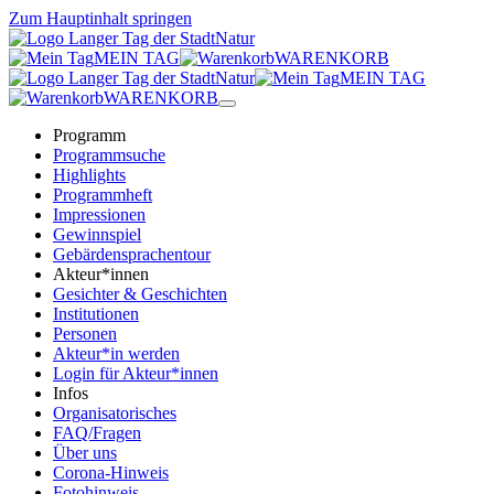
Zum Hauptinhalt springen
MEIN TAG
WARENKORB
MEIN TAG
WARENKORB
Programm
Programmsuche
Highlights
Programmheft
Impressionen
Gewinnspiel
Gebärdensprachentour
Akteur*innen
Gesichter & Geschichten
Institutionen
Personen
Akteur*in werden
Login für Akteur*innen
Infos
Organisatorisches
FAQ/Fragen
Über uns
Corona-Hinweis
Fotohinweis