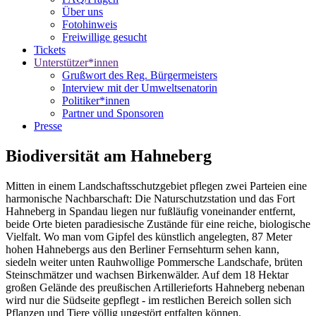
Über uns
Fotohinweis
Freiwillige gesucht
Tickets
Unterstützer*innen
Grußwort des Reg. Bürgermeisters
Interview mit der Umweltsenatorin
Politiker*innen
Partner und Sponsoren
Presse
Biodiversität am Hahneberg
Mitten in einem Landschaftsschutzgebiet pflegen zwei Parteien eine
harmonische Nachbarschaft: Die Naturschutzstation und das Fort
Hahneberg in Spandau liegen nur fußläufig voneinander entfernt,
beide Orte bieten paradiesische Zustände für eine reiche, biologische
Vielfalt. Wo man vom Gipfel des künstlich angelegten, 87 Meter
hohen Hahnebergs aus den Berliner Fernsehturm sehen kann,
siedeln weiter unten Rauhwollige Pommersche Landschafe, brüten
Steinschmätzer und wachsen Birkenwälder. Auf dem 18 Hektar
großen Gelände des preußischen Artillerieforts Hahneberg nebenan
wird nur die Südseite gepflegt - im restlichen Bereich sollen sich
Pflanzen und Tiere völlig ungestört entfalten können.