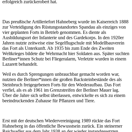
erfolgreich zurückerobert hat.
Das preußische Artilleriefort Hahneberg wurde im Kaiserreich 1888
zur Verteidigung des Rüstungsstandortes Spandau als einziges von
vier geplanten Forts in Betrieb genommen. Es diente als
Ausbildungsort der Infanterie und des Gardekorps. In den 1920er
Jahren nutzte zeitweise eine Segelflugschule mit Modellbauverein
das Fort als Unterkunft. Ab 1935 bis zum Ende des Zweiten
Weltkrieges bildete die Wehrmacht hier Soldaten aus. Später suchten
Berliner*innen Schutz bei Fliegeralarm, Verletzte wurden in einem
Lazarett behandelt.
Weil es durch Sprengungen unbrauchbar gemacht worden war,
nutzten die Berliner*innen die großen Backsteinbestände des als
Steinbruch freigegebenen Forts für den Wiederaufbau. Das Fort
verfiel, als es ab 1961 im Grenzstreifen der Berliner Mauer lag.
Über die Jahre sich selbst überlassen, entwickelte es sich zu einem
beeindruckenden Zuhause für Pflanzen und Tiere.
Erst mit der deutschen Wiedervereinigung 1989 rückte das Fort
Hahneberg in das öffentliche Bewusstsein zurück. Ein steinerner
Reichsadler aus dem Jahr 1938 an der wieder instandgesetzten