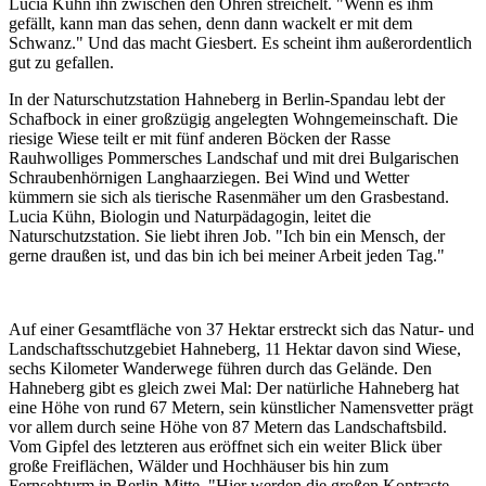
Lucia Kühn ihn zwischen den Ohren streichelt. "Wenn es ihm
gefällt, kann man das sehen, denn dann wackelt er mit dem
Schwanz." Und das macht Giesbert. Es scheint ihm außerordentlich
gut zu gefallen.
In der Naturschutzstation Hahneberg in Berlin-Spandau lebt der
Schafbock in einer großzügig angelegten Wohngemeinschaft. Die
riesige Wiese teilt er mit fünf anderen Böcken der Rasse
Rauhwolliges Pommersches Landschaf und mit drei Bulgarischen
Schraubenhörnigen Langhaarziegen. Bei Wind und Wetter
kümmern sie sich als tierische Rasenmäher um den Grasbestand.
Lucia Kühn, Biologin und Naturpädagogin, leitet die
Naturschutzstation. Sie liebt ihren Job. "Ich bin ein Mensch, der
gerne draußen ist, und das bin ich bei meiner Arbeit jeden Tag."
Auf einer Gesamtfläche von 37 Hektar erstreckt sich das Natur- und
Landschaftsschutzgebiet Hahneberg, 11 Hektar davon sind Wiese,
sechs Kilometer Wanderwege führen durch das Gelände. Den
Hahneberg gibt es gleich zwei Mal: Der natürliche Hahneberg hat
eine Höhe von rund 67 Metern, sein künstlicher Namensvetter prägt
vor allem durch seine Höhe von 87 Metern das Landschaftsbild.
Vom Gipfel des letzteren aus eröffnet sich ein weiter Blick über
große Freiflächen, Wälder und Hochhäuser bis hin zum
Fernsehturm in Berlin-Mitte. "Hier werden die großen Kontraste