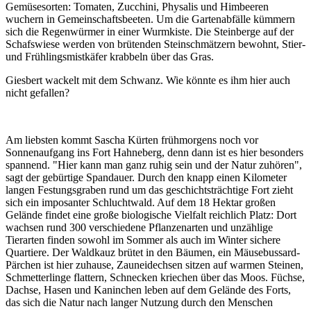
Gemüsesorten: Tomaten, Zucchini, Physalis und Himbeeren
wuchern in Gemeinschaftsbeeten. Um die Gartenabfälle kümmern
sich die Regenwürmer in einer Wurmkiste. Die Steinberge auf der
Schafswiese werden von brütenden Steinschmätzern bewohnt, Stier-
und Frühlingsmistkäfer krabbeln über das Gras.
Giesbert wackelt mit dem Schwanz. Wie könnte es ihm hier auch
nicht gefallen?
Am liebsten kommt Sascha Kürten frühmorgens noch vor
Sonnenaufgang ins Fort Hahneberg, denn dann ist es hier besonders
spannend. "Hier kann man ganz ruhig sein und der Natur zuhören",
sagt der gebürtige Spandauer. Durch den knapp einen Kilometer
langen Festungsgraben rund um das geschichtsträchtige Fort zieht
sich ein imposanter Schluchtwald. Auf dem 18 Hektar großen
Gelände findet eine große biologische Vielfalt reichlich Platz: Dort
wachsen rund 300 verschiedene Pflanzenarten und unzählige
Tierarten finden sowohl im Sommer als auch im Winter sichere
Quartiere. Der Waldkauz brütet in den Bäumen, ein Mäusebussard-
Pärchen ist hier zuhause, Zauneidechsen sitzen auf warmen Steinen,
Schmetterlinge flattern, Schnecken kriechen über das Moos. Füchse,
Dachse, Hasen und Kaninchen leben auf dem Gelände des Forts,
das sich die Natur nach langer Nutzung durch den Menschen