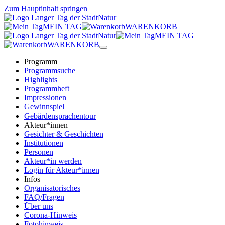
Zum Hauptinhalt springen
MEIN TAG
WARENKORB
MEIN TAG
WARENKORB
Programm
Programmsuche
Highlights
Programmheft
Impressionen
Gewinnspiel
Gebärdensprachentour
Akteur*innen
Gesichter & Geschichten
Institutionen
Personen
Akteur*in werden
Login für Akteur*innen
Infos
Organisatorisches
FAQ/Fragen
Über uns
Corona-Hinweis
Fotohinweis