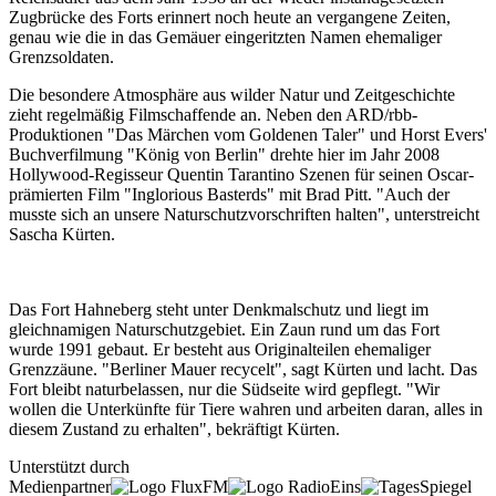
Zugbrücke des Forts erinnert noch heute an vergangene Zeiten,
genau wie die in das Gemäuer eingeritzten Namen ehemaliger
Grenzsoldaten.
Die besondere Atmosphäre aus wilder Natur und Zeitgeschichte
zieht regelmäßig Filmschaffende an. Neben den ARD/rbb-
Produktionen "Das Märchen vom Goldenen Taler" und Horst Evers'
Buchverfilmung "König von Berlin" drehte hier im Jahr 2008
Hollywood-Regisseur Quentin Tarantino Szenen für seinen Oscar-
prämierten Film "Inglorious Basterds" mit Brad Pitt. "Auch der
musste sich an unsere Naturschutzvorschriften halten", unterstreicht
Sascha Kürten.
Das Fort Hahneberg steht unter Denkmalschutz und liegt im
gleichnamigen Naturschutzgebiet. Ein Zaun rund um das Fort
wurde 1991 gebaut. Er besteht aus Originalteilen ehemaliger
Grenzzäune. "Berliner Mauer recycelt", sagt Kürten und lacht. Das
Fort bleibt naturbelassen, nur die Südseite wird gepflegt. "Wir
wollen die Unterkünfte für Tiere wahren und arbeiten daran, alles in
diesem Zustand zu erhalten", bekräftigt Kürten.
Unterstützt durch
Medienpartner